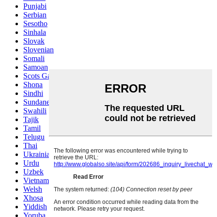
Punjabi
Serbian
Sesotho
Sinhala
Slovak
Slovenian
Somali
Samoan
Scots Gaelic
Shona
Sindhi
Sundanese
Swahili
Tajik
Tamil
Telugu
Thai
Ukrainian
Urdu
Uzbek
Vietnamese
Welsh
Xhosa
Yiddish
Yoruba